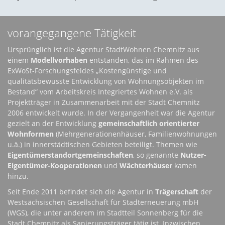
vorangegangene Tätigkeit
Ursprünglich ist die Agentur StadtWohnen Chemnitz aus
einem
Modellvorhaben
entstanden, das im Rahmen des
ExWoSt-Forschungsfeldes „Kostengünstige und
qualitätsbewusste Entwicklung von Wohnungsobjekten im
Bestand“ vom Arbeitskreis Integriertes Wohnen e.V. als
Projektträger in Zusammenarbeit mit der Stadt Chemnitz
2006 entwickelt wurde. In der Vergangenheit war die Agentur
gezielt an der Entwicklung
gemeinschaftlich orientierter
Wohnformen
(Mehrgenerationenhäuser, Familienwohnungen
u.ä.) in innerstädtischen Gebieten beteiligt. Themen wie
Eigentümerstandortgemeinschaften
, so genannte
Nutzer-
Eigentümer-Kooperationen
und
Wächterhäuser
kamen
hinzu.
Seit Ende 2011 befindet sich die Agentur in
Trägerschaft
der
Westsächsischen Gesellschaft für Stadterneuerung mbH
(WGS), die unter anderem im Stadtteil Sonnenberg für die
Stadt Chemnitz als Sanierungsträger tätig ist. Inzwischen