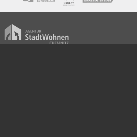
Agentur StadtWohnen Chemnitz
WGS mbH
Weststraße 49
09112 Chemnitz
IHRE ANSPRECHPARTNER
Herr Neubert
Telefon: 0371 / 355 70 29
neubert@stadtwohnen-chemnitz.de
Frau Hausmann
Telefon: 0371 / 355 70 23
hausmann@stadtwohnen-chemnitz.de